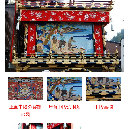
正面中段の雲龍
屋台中段の胴幕
中段高欄
の図