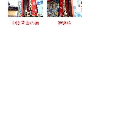
中段背面の簾
伊達柱