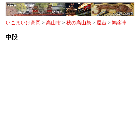
いこまいけ高岡
>
高山市
>
秋の高山祭
>
屋台
>
鳩峯車
中段