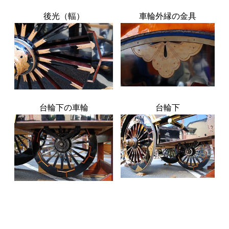
後光（輻）
車輪外縁の金具
台輪下の車輪
台輪下