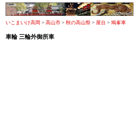
いこまいけ高岡
>
高山市
>
秋の高山祭
>
屋台
>
鳩峯車
車輪 三輪外御所車