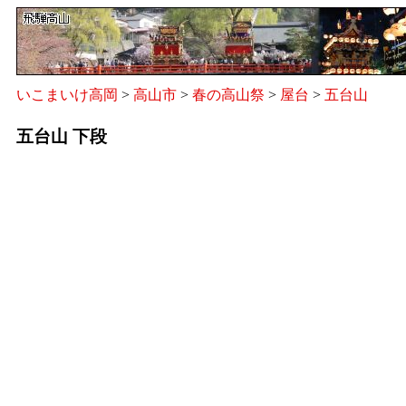
いこまいけ高岡
>
高山市
>
春の高山祭
>
屋台
>
五台山
五台山 下段