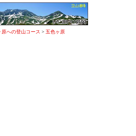
ヶ原への登山コース
>
五色ヶ原