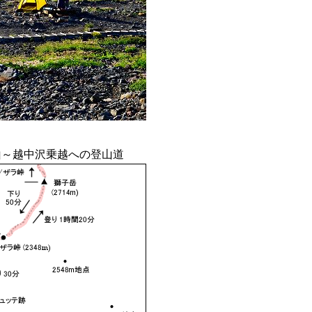
山～越中沢乗越への登山道