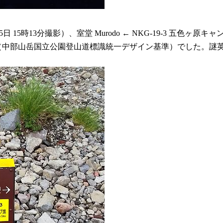
影）、室堂 Murodo ← NKG-19-3 五色ヶ原キャンプ場 Goshiki
の新しい指導標（中部山岳国立公園登山道標識統一デザイン基準）でした