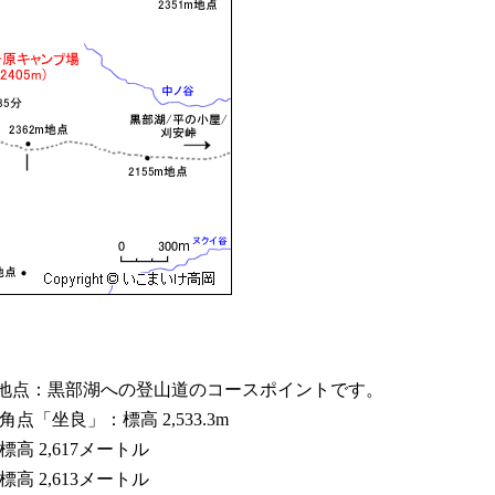
362m地点：黒部湖への登山道のコースポイントです。
三角点「坐良」：標高 2,533.3m
標高 2,617メートル
標高 2,613メートル