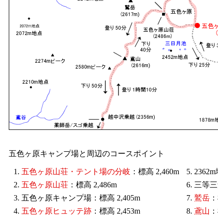
五色ヶ原キャンプ場と周辺のコースポイント
1.
五色ヶ原山荘・テント場の分岐
：標高 2,460m
5. 2
2.
五色ヶ原山荘
：標高 2,486m
6. 三等
3. 五色ヶ原キャンプ場：標高 2,405m
7.
鷲岳
：
4.
五色ヶ原ヒュッテ跡
：標高 2,453m
8.
鳶山
：