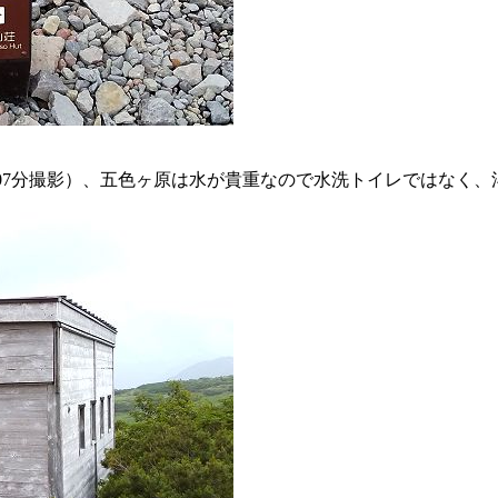
16時07分撮影）、五色ヶ原は水が貴重なので水洗トイレではなく