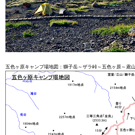
五色ヶ原キャンプ場地図：獅子岳～ザラ峠～五色ヶ原～鳶