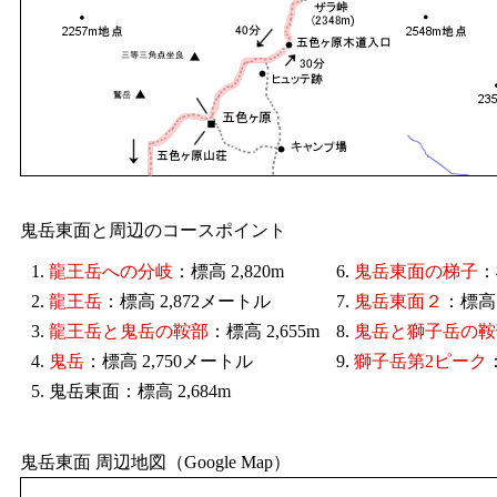
鬼岳東面と周辺のコースポイント
1.
龍王岳への分岐
：標高 2,820m
6.
鬼岳東面の梯子
：
2.
龍王岳
：標高 2,872メートル
7.
鬼岳東面２
：標高 
3.
龍王岳と鬼岳の鞍部
：標高 2,655m
8.
鬼岳と獅子岳の鞍
4.
鬼岳
：標高 2,750メートル
9.
獅子岳第2ピーク
5. 鬼岳東面：標高 2,684m
鬼岳東面 周辺地図（Google Map）