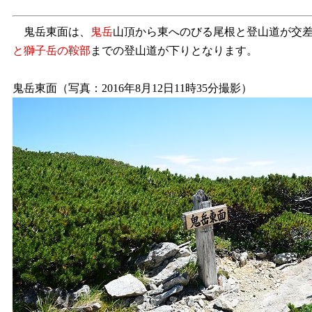
鬼岳東面は、
鬼岳
山頂から東へのびる尾根と登山道が交差す
と獅子岳の鞍部
までの登山道が下りとなります。
鬼岳東面（写真：2016年8月12日11時35分撮影）