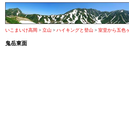
いこまいけ高岡
>
立山
>
ハイキングと登山
>
室堂から五色
鬼岳東面