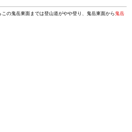
らこの鬼岳東面までは登山道がやや登り、鬼岳東面から
鬼岳