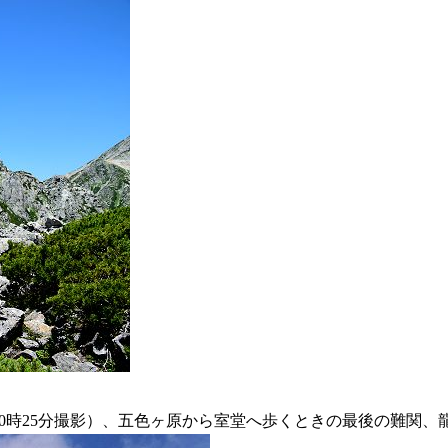
6日 10時25分撮影）、五色ヶ原から室堂へ歩くときの最後の難