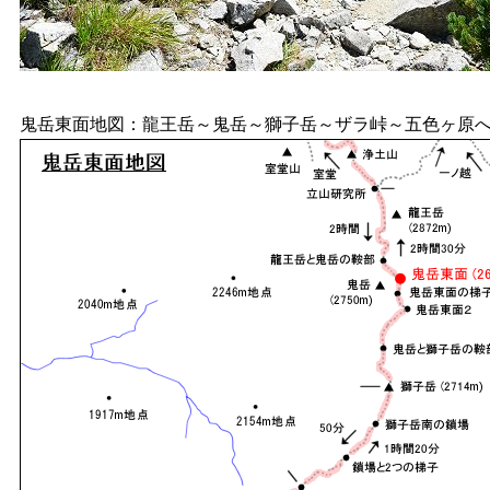
鬼岳東面地図：龍王岳～鬼岳～獅子岳～ザラ峠～五色ヶ原