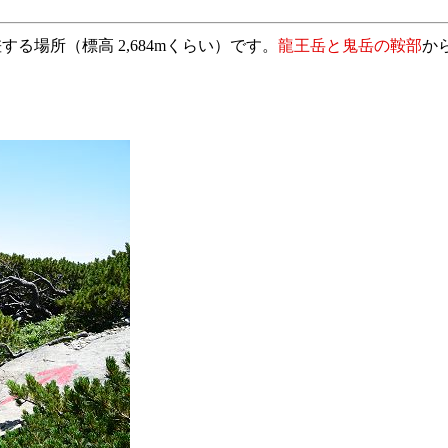
る場所（標高 2,684mくらい）です。
龍王岳と鬼岳の鞍部
か