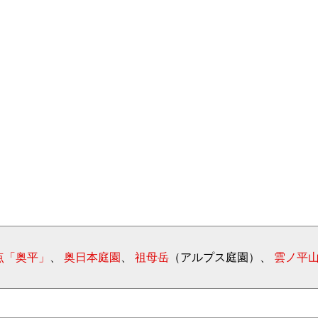
点「奥平」
、
奥日本庭園
、
祖母岳
（アルプス庭園）、
雲ノ平