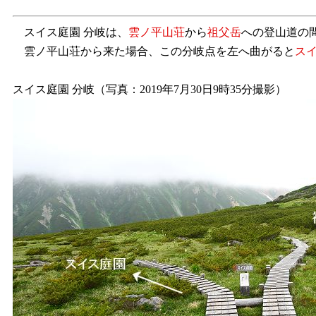
スイス庭園 分岐は、
雲ノ平山荘
から
祖父岳
への登山道の
雲ノ平山荘から来た場合、この分岐点を左へ曲がると
ス
スイス庭園 分岐（写真：2019年7月30日9時35分撮影）