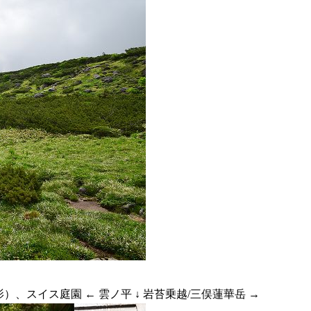
影）、スイス庭園 ← 雲ノ平 ↓ 岩苔乗越/三俣蓮華岳 →