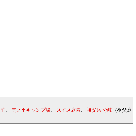
山荘
、
雲ノ平キャンプ場
、
スイス庭園
、
祖父岳 分岐
（祖父庭