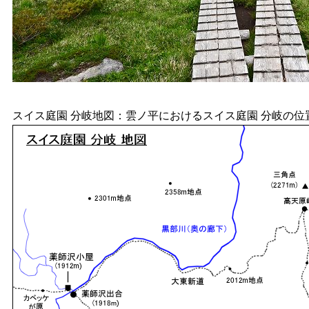
スイス庭園 分岐地図：雲ノ平におけるスイス庭園 分岐の位