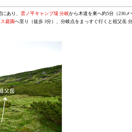
間にあり、
雲ノ平キャンプ場 分岐
から木道を東へ約5分（230
イス庭園
へ至り（徒歩 3分）、分岐点をまっすぐ行くと祖父岳 