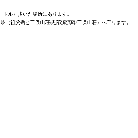
メートル）歩いた場所にあります。
分岐（祖父岳と三俣山荘/黒部源流碑/三俣山荘）へ至ります。