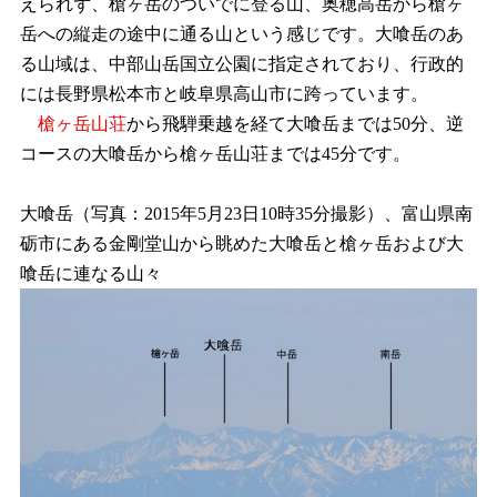
えられず、槍ヶ岳のついでに登る山、奥穂高岳から槍ヶ
岳への縦走の途中に通る山という感じです。大喰岳のあ
る山域は、中部山岳国立公園に指定されており、行政的
には長野県松本市と岐阜県高山市に跨っています。
槍ヶ岳山荘
から飛騨乗越を経て大喰岳までは50分、逆
コースの大喰岳から槍ヶ岳山荘までは45分です。
大喰岳（写真：2015年5月23日10時35分撮影）、富山県南
砺市にある金剛堂山から眺めた大喰岳と槍ヶ岳および大
喰岳に連なる山々