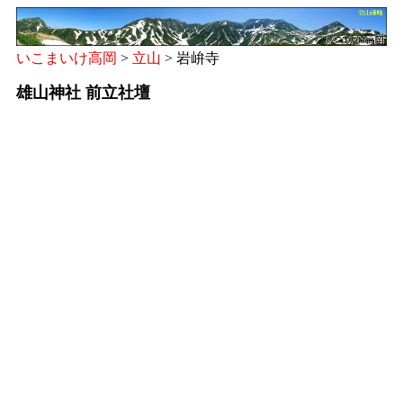
いこまいけ高岡
>
立山
> 岩峅寺
雄山神社 前立社壇