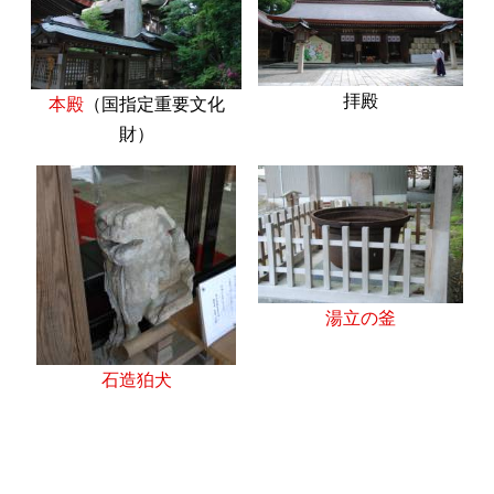
拝殿
本殿
（国指定重要文化
財）
湯立の釜
石造狛犬