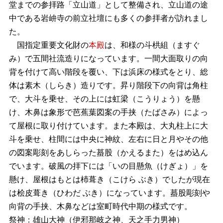
堂までの参拝路「立山道」として整備され、立山道の途
中である岩峅寺の前立社壇にも多くの参拝者が訪れまし
た。
国指定重要文化財の
本殿
は、和様の斗栱組（ますぐ
み）で五間社流造りになっています。一間大面取りの向
背を付けて高い階段を覆い、下は浜床の様式をとり、総
体は素木（しらき）造りです。昇り階段下の向背は角柱
で、大斗を乗せ、その上には虹梁（こうりょう）を懸
け、木鼻は象形で芭蕉葉図案の手挟（たばさみ）によっ
て屋根に取り付けています。また本殿は、大丸柱上に大
斗を乗せ、柱間には中央に神紋、左右に日と月やその他
の図案彫刻をあしらった蟇股（かえるまた）をはめ込ん
でいます。破風の拝下には「いの目懸魚（けぎょ）」を
懸け、屋根はもとは杮葺き（こけら ぶき）でしたが現在
は桧皮葺き（ひわだ ぶき）になっています。蟇股彫刻や
向背の手挟、木鼻などは室町時代中期の様式です。
祭神：雄山大神（伊邪那岐之神、天之手力男神）