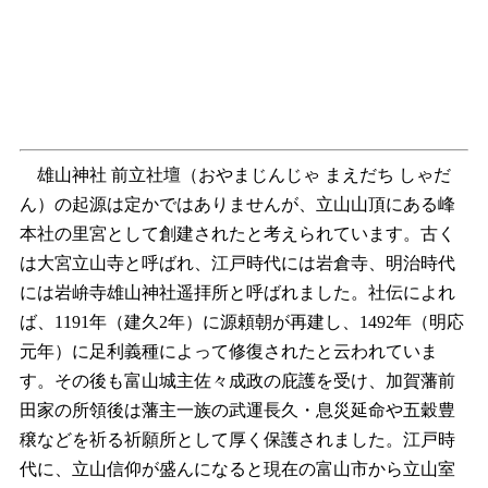
雄山神社 前立社壇（おやまじんじゃ まえだち しゃだ
ん）の起源は定かではありませんが、立山山頂にある峰
本社の里宮として創建されたと考えられています。古く
は大宮立山寺と呼ばれ、江戸時代には岩倉寺、明治時代
には岩峅寺雄山神社遥拝所と呼ばれました。社伝によれ
ば、1191年（建久2年）に源頼朝が再建し、1492年（明応
元年）に足利義種によって修復されたと云われていま
す。その後も富山城主佐々成政の庇護を受け、加賀藩前
田家の所領後は藩主一族の武運長久・息災延命や五穀豊
穣などを祈る祈願所として厚く保護されました。江戸時
代に、立山信仰が盛んになると現在の富山市から立山室