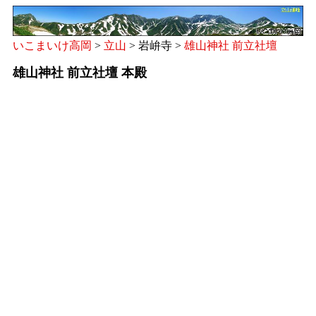
いこまいけ高岡
>
立山
> 岩峅寺 >
雄山神社 前立社壇
雄山神社 前立社壇 本殿