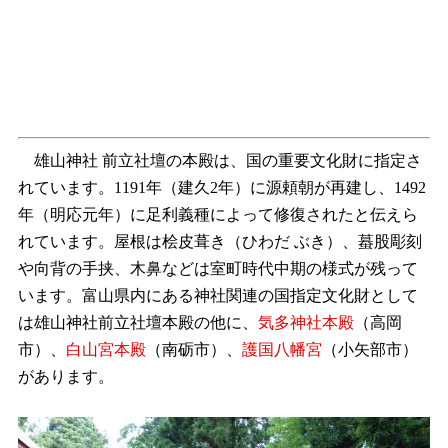
雄山神社 前立社壇の本殿は、国の重要文化財に指定さ
れています。1191年（建久2年）に源頼朝が再建し、1492
年（明応元年）に足利義種によって修復されたと伝えら
れています。屋根は桧皮葺き（ひわだ ぶき）、蟇股彫刻
や向背の手挟、木鼻などは室町時代中期の様式が残って
います。富山県内にある神社関連の国指定文化財として
は雄山神社前立社壇本殿の他に、
気多神社本殿
（高岡
市）、
白山宮本殿
（南砺市）、
護国八幡宮
（小矢部市）
があります。