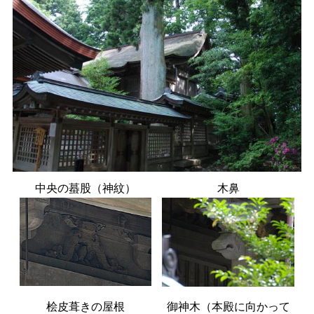
中央の蟇股（神紋）
木鼻
桧皮葺きの屋根
御神木（本殿に向かって