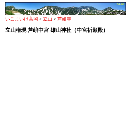
いこまいけ高岡
>
立山
>
芦峅寺
立山権現 芦峅中宮 雄山神社（中宮祈願殿）