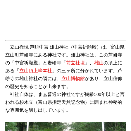
立山権現 芦峅中宮 雄山神社（中宮祈願殿）は、富山県
立山町芦峅寺にある神社です。雄山神社は、この芦峅寺
の「中宮祈願殿」と岩峅寺「
前立社壇
」、
雄山
の頂上に
ある「
立山頂上峰本社
」の三ヶ所に分かれています。芦
峅寺の雄山神社の隣には、
立山博物館
があり、立山信仰
の歴史を知ることが出来ます。
神社自体は、まぁ普通の神社ですが樹齢500年以上と言
われる杉木立（富山県指定天然記念物）に囲まれ神秘的
な雰囲気を醸し出しています。