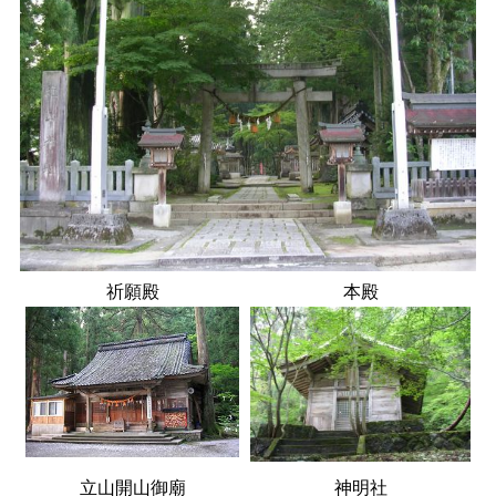
祈願殿
本殿
立山開山御廟
神明社