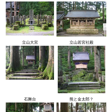
立山大宮
立山若宮社殿
石舞台
熊と金太郎？