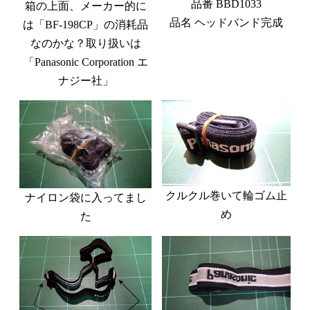
品番 BBD1033
箱の上面、メーカー的に
品名 ヘッドバンド完成
は「BF-198CP」の消耗品
なのかな？取り扱いは
「Panasonic Corporation エ
ナジー社」
クルクル巻いて輪ゴム止
ナイロン袋に入ってまし
め
た