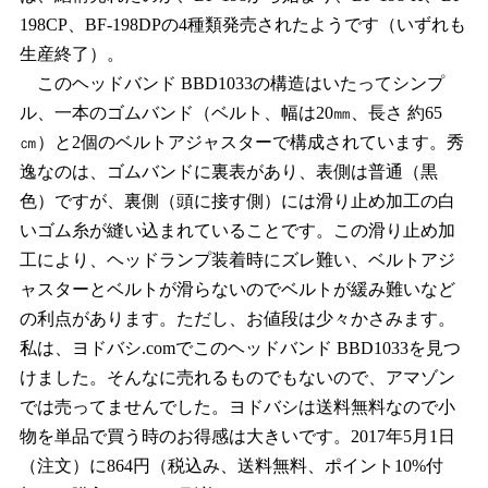
198CP、BF-198DPの4種類発売されたようです（いずれも
生産終了）。
このヘッドバンド BBD1033の構造はいたってシンプ
ル、一本のゴムバンド（ベルト、幅は20㎜、長さ 約65
㎝）と2個のベルトアジャスターで構成されています。秀
逸なのは、ゴムバンドに裏表があり、表側は普通（黒
色）ですが、裏側（頭に接す側）には滑り止め加工の白
いゴム糸が縫い込まれていることです。この滑り止め加
工により、ヘッドランプ装着時にズレ難い、ベルトアジ
ャスターとベルトが滑らないのでベルトが緩み難いなど
の利点があります。ただし、お値段は少々かさみます。
私は、ヨドバシ.comでこのヘッドバンド BBD1033を見つ
けました。そんなに売れるものでもないので、アマゾン
では売ってませんでした。ヨドバシは送料無料なので小
物を単品で買う時のお得感は大きいです。2017年5月1日
（注文）に864円（税込み、送料無料、ポイント10%付