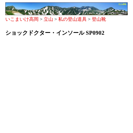
いこまいけ高岡
>
立山
>
私の登山道具
>
登山靴
ショックドクター・インソール SP0902