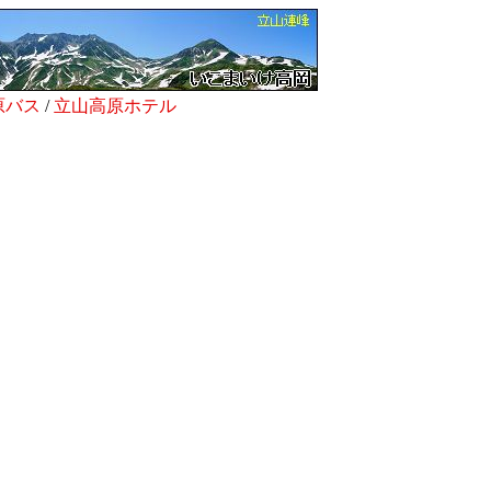
原バス
/
立山高原ホテル