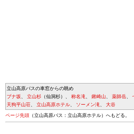
立山高原バスの車窓からの眺め
ブナ坂
、
立山杉
（仙洞杉）、
称名滝
、
鍬崎山
、
薬師岳
、
天狗平山荘
、
立山高原ホテル
、
ソーメン滝
、
大谷
ページ先頭
（立山高原バス：立山高原ホテル）へもどる。