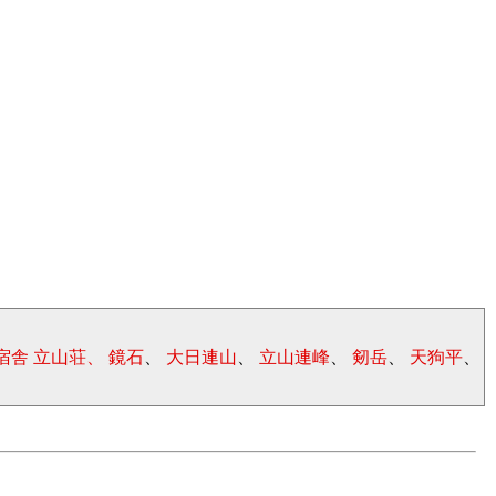
宿舎 立山荘、
鏡石
、
大日連山
、
立山連峰
、
剱岳
、
天狗平
、