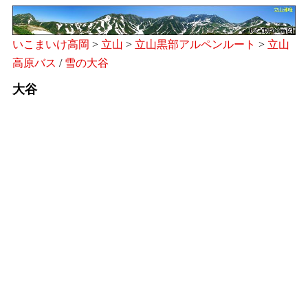
いこまいけ高岡
>
立山
>
立山黒部アルペンルート
>
立山
高原バス
/
雪の大谷
大谷