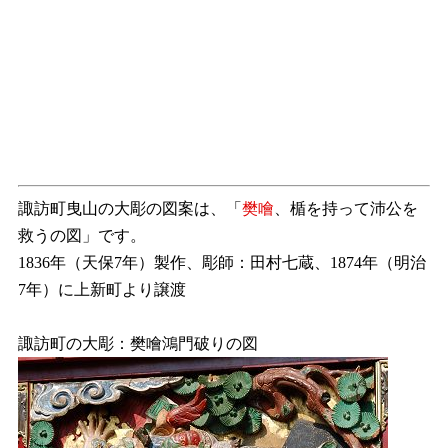
諏訪町曳山の大彫の図案は、「
樊噲
、楯を持って沛公を
救うの図」です。
1836年（天保7年）製作、彫師：田村七蔵、1874年（明治
7年）に上新町より譲渡
諏訪町の大彫：樊噲鴻門破りの図