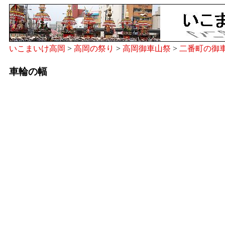
いこまいけ高岡
>
高岡の祭り
>
高岡御車山祭
>
二番町の御
車輪の幅