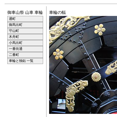
御車山祭 山車 車輪
車輪の輻
通町
御馬出町
守山町
木舟町
小馬出町
一番街通
二番町
車輪と独鈷 一覧