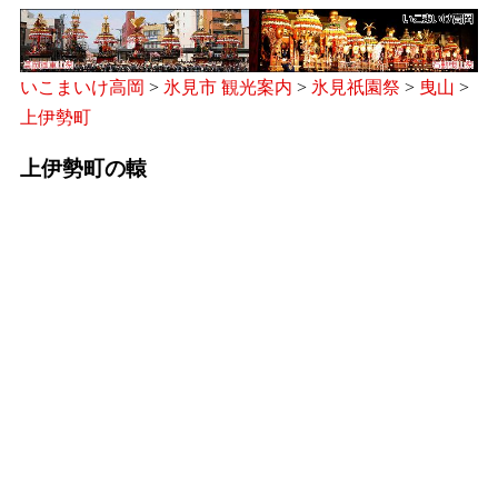
いこまいけ高岡
>
氷見市 観光案内
>
氷見祇園祭
>
曳山
>
上伊勢町
上伊勢町の轅