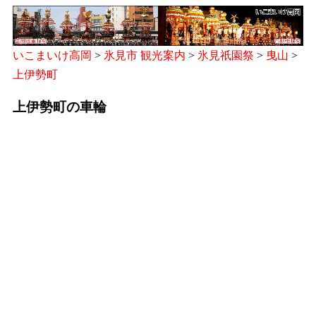
いこまいけ高岡
>
氷見市 観光案内
>
氷見祇園祭
>
曳山
>
上伊勢町
上伊勢町の車輪