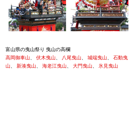
富山県の曳山祭り 曳山の高欄
高岡御車山
、
伏木曳山
、
八尾曳山
、
城端曳山
、
石動曳
山
、
新湊曳山
、
海老江曳山
、
大門曳山
、
氷見曳山