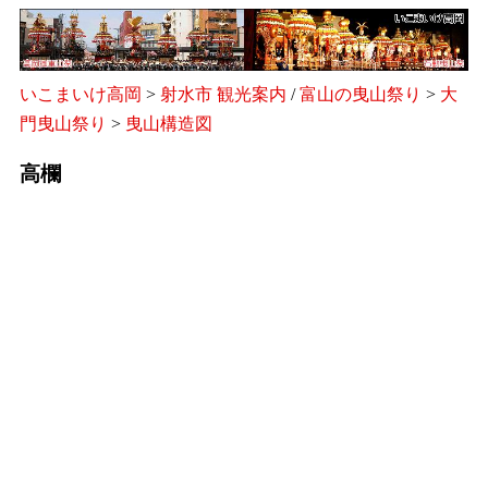
いこまいけ高岡
>
射水市 観光案内
/
富山の曳山祭り
>
大
門曳山祭り
>
曳山構造図
高欄