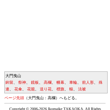
大門曳山
鉾留
、
祭神
、
鏡板
、
高欄
、
幔幕
、
車輪
、
前人形
、
殊
連
、
花傘
、
花籠
、
送り花
、
標旗
、
轅
、
法被
ページ先頭
（大門曳山：高欄）へもどる。
Copyright © 2006-2026 Ikomaike TAKAOKA. All Rights