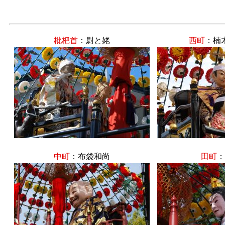
枇杷首
：尉と姥
西町
：楠
中町
：布袋和尚
田町
：