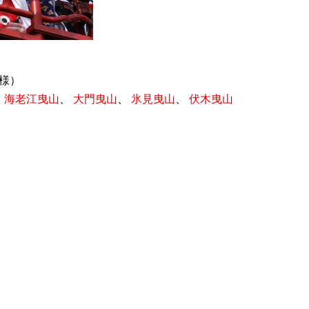
王様）
、
海老江曳山
、
大門曳山
、
氷見曳山
、
伏木曳山