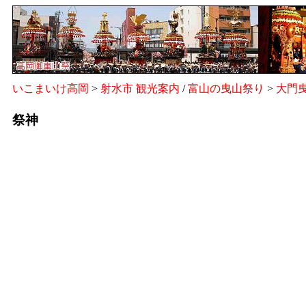
いこまいけ高岡
>
射水市 観光案内
/
富山の曳山祭り
>
大門
祭神