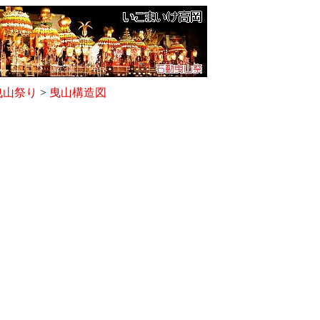
曳山祭り
>
曳山構造図