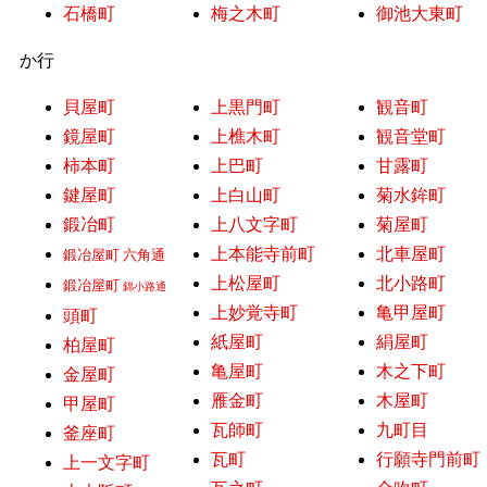
石橋町
梅之木町
御池大東町
か行
貝屋町
上黒門町
観音町
鏡屋町
上樵木町
観音堂町
柿本町
上巴町
甘露町
鍵屋町
上白山町
菊水鉾町
鍛冶町
上八文字町
菊屋町
上本能寺前町
北車屋町
鍛冶屋町 六角通
上松屋町
北小路町
鍛冶屋町
錦小路通
上妙覚寺町
亀甲屋町
頭町
紙屋町
絹屋町
柏屋町
亀屋町
木之下町
金屋町
雁金町
木屋町
甲屋町
瓦師町
九町目
釜座町
瓦町
行願寺門前町
上一文字町