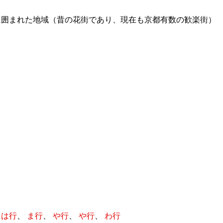
に囲まれた地域（昔の花街であり、現在も京都有数の歓楽街）
、
は行
、
ま行
、
や行
、
や行
、
わ行