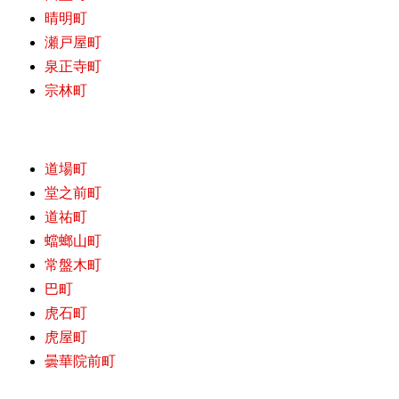
晴明町
瀬戸屋町
泉正寺町
宗林町
道場町
堂之前町
道祐町
蟷螂山町
常盤木町
巴町
虎石町
虎屋町
曇華院前町