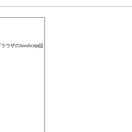
JavaScript設
。