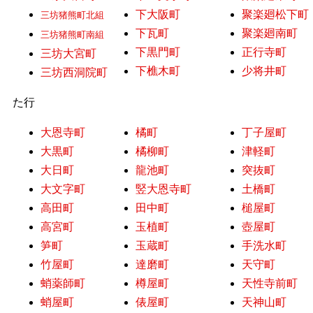
下大阪町
聚楽廻松下町
三坊猪熊町北組
下瓦町
聚楽廻南町
三坊猪熊町南組
下黒門町
正行寺町
三坊大宮町
下樵木町
少将井町
三坊西洞院町
た行
大恩寺町
橘町
丁子屋町
大黒町
橘柳町
津軽町
大日町
龍池町
突抜町
大文字町
竪大恩寺町
土橋町
高田町
田中町
槌屋町
高宮町
玉植町
壺屋町
笋町
玉蔵町
手洗水町
竹屋町
達磨町
天守町
蛸薬師町
樽屋町
天性寺前町
蛸屋町
俵屋町
天神山町