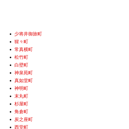
少将井御旅町
猩々町
常真横町
松竹町
白壁町
神泉苑町
真如堂町
神明町
末丸町
杉屋町
角倉町
炭之座町
西堂町