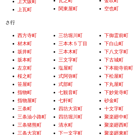
瓦之町
金吹町
上大阪町
関東屋町
空也町
上瓦町
さ行
西方寺町
三坊堀川町
下御霊前町
材木町
三本木５丁目
下白山町
坂井町
三本木町
下八文字町
坂本町
三文字町
下古城町
左京町
塩屋町
下本能寺前町
桜之町
式阿弥町
下松屋町
笹屋町
式部町
下丸屋町
指物町
七観音町
下妙覚寺町
指物屋町
七軒町
砂金町
三条町
四坊大宮町
十文字町
三条油小路町
四坊堀川町
聚楽廻中町
三条猪熊町
清水町
聚楽廻西町
三条大宮町
下一文字町
聚楽廻東町