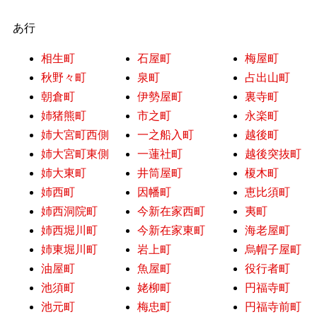
あ行
相生町
石屋町
梅屋町
秋野々町
泉町
占出山町
朝倉町
伊勢屋町
裏寺町
姉猪熊町
市之町
永楽町
姉大宮町西側
一之船入町
越後町
姉大宮町東側
一蓮社町
越後突抜町
姉大東町
井筒屋町
榎木町
姉西町
因幡町
恵比須町
姉西洞院町
今新在家西町
夷町
姉西堀川町
今新在家東町
海老屋町
姉東堀川町
岩上町
烏帽子屋町
油屋町
魚屋町
役行者町
池須町
姥柳町
円福寺町
池元町
梅忠町
円福寺前町