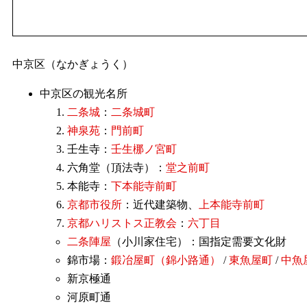
中京区（なかぎょうく）
中京区の観光名所
二条城
：
二条城町
神泉苑
：
門前町
壬生寺：
壬生梛ノ宮町
六角堂（頂法寺）：
堂之前町
本能寺：
下本能寺前町
京都市役所
：近代建築物、
上本能寺前町
京都ハリストス正教会
：
六丁目
二条陣屋
（小川家住宅）：国指定需要文化財
錦市場：
鍛冶屋町（錦小路通）
/
東魚屋町
/
中魚
新京極通
河原町通