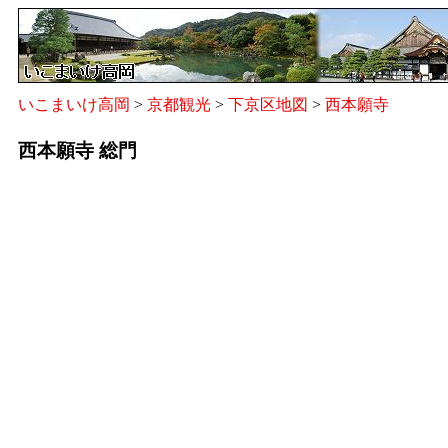
いこまいけ高岡
>
京都観光
>
下京区地図
>
西本願寺
西本願寺 総門