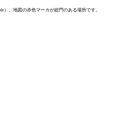
gan-ji Temple）、地図の赤色マーカが総門のある場所です。