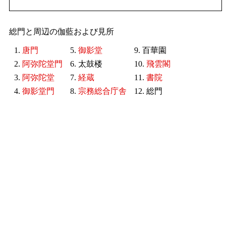
総門と周辺の伽藍および見所
1.
唐門
5.
御影堂
9. 百華園
2.
阿弥陀堂門
6. 太鼓楼
10.
飛雲閣
3.
阿弥陀堂
7.
経蔵
11.
書院
4.
御影堂門
8.
宗務総合庁舎
12. 総門