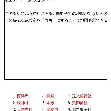
地図データ 読み込み中 .....
この場所に八坂神社にある北向蛭子社の地図が出ないとき
ザのJavaScript設定を「許可」にすることで地図表示でき
西楼門
舞殿
玉光稲荷社
疫神社
本殿
美御前社
大国主社
南楼門
北向蛭子社