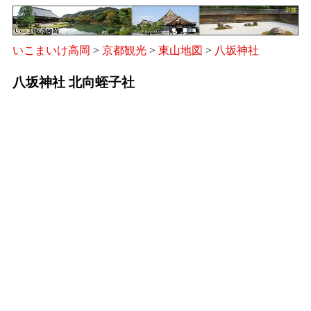
いこまいけ高岡
>
京都観光
>
東山地図
>
八坂神社
八坂神社 北向蛭子社