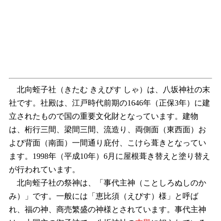
北向蛭子社（きたむ きえびす しゃ）は、八坂神社の末
社です。社殿は、江戸時代前期の1646年（正保3年）に建
立されたもので国の重要文化財となっています。建物
は、桁行三間、梁間三間、流造り、両側面（東西面）お
よび背面（南面）一間通り庇付、こけら葺きとなってい
ます。1998年（平成10年）6月に屋根葺き替えと塗り替え
が行われています。
北向蛭子社の祭神は、「事代主神（ことしろぬしのか
み）」です。一般には「恵比須（えびす）様」と呼ば
れ、福の神、商売繁盛の神様とされています。事代主神