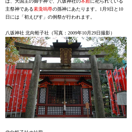
は、大国主の御子神で、八坂神社の
本殿
に祀られている
主祭神である
素戔嗚尊
の孫神にあたります。1月9日と10
日には「初えびす」の例祭が行われます。
八坂神社 北向蛭子社（写真：2009年10月29日撮影）