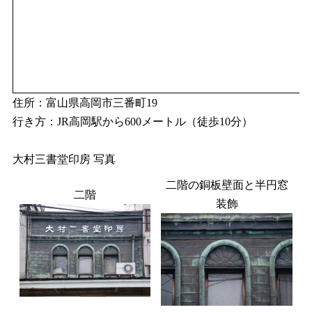
住所：富山県高岡市三番町19
行き方：JR高岡駅から600メートル（徒歩10分）
大村三書堂印房 写真
二階の銅板壁面と半円窓
二階
装飾