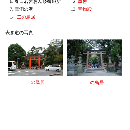
6. 春日若宮おん祭御旅所
12.
車舎
7. 雪消の沢
13.
宝物殿
14.
二の鳥居
表参道の写真
一の鳥居
二の鳥居