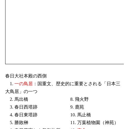
春日大社本殿の西側
1.
一の鳥居
：国重文、歴史的に重要とされる「日本三
大鳥居」の一つ
2. 馬出橋
8. 飛火野
3. 春日西塔跡
9. 鹿苑
4. 春日東塔跡
10. 馬止橋
5. 勝敗榊
11. 万葉植物園（神苑）