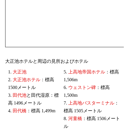
大正池ホテルと周辺の見所およびホテル
1.
大正池
5.
上高地帝国ホテル
：標高
2.
大正池ホテル
：標高
1,506m
1500メートル
6.
ウェストン碑
：標高
3.
田代池
と田代湿原：標
1,500m
高 1496メートル
7.
上高地バスターミナル
：
4.
田代橋
：標高 1,499m
標高 1505メートル
8.
河童橋
：標高 1506メート
ル