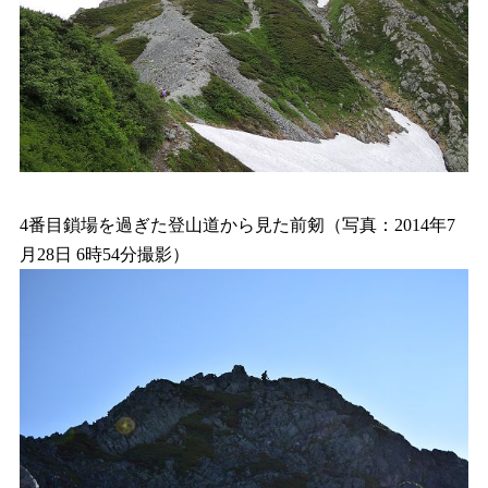
4番目鎖場を過ぎた登山道から見た前剱（写真：2014年7
月28日 6時54分撮影）