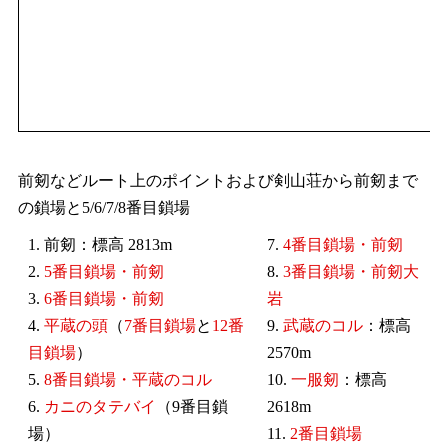
前剱などルート上のポイントおよび剣山荘から前剱まで
の鎖場と5/6/7/8番目鎖場
1. 前剱：標高 2813m
7.
4番目鎖場・前剱
2.
5番目鎖場・前剱
8.
3番目鎖場・前剱大
3.
6番目鎖場・前剱
岩
4.
平蔵の頭
（
7番目鎖場
と
12番
9.
武蔵のコル
：標高
目鎖場
）
2570m
5.
8番目鎖場・平蔵のコル
10.
一服剱
：標高
6.
カニのタテバイ
（9番目鎖
2618m
場）
11.
2番目鎖場