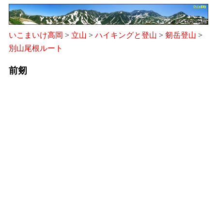
いこまいけ高岡
>
立山
>
ハイキングと登山
>
剱岳登山
>
別山尾根ルート
前剱