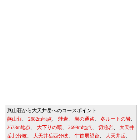
燕山荘から大天井岳へのコースポイント
燕山荘
、
2682m地点
、
蛙岩
、
岩の通路
、
冬ルートの岩
、
2678m地点
、
大下りの頭
、
2699m地点
、
切通岩
、
大天井
岳北分岐
、
大天井岳西分岐
、
牛首展望台
、
大天井岳
、