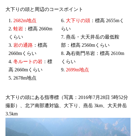
大下りの頭と周辺のコースポイント
1.
2682m地点
6.
大下りの頭
：標高 2655mく
2.
蛙岩
：標高 2660m
らい
くらい
7. 燕岳・大天井岳の最低鞍
3.
岩の通路
：標高
部：標高 2560mくらい
2660mくらい
8. 為右衛門吊岩：標高 2610m
4.
冬ルートの岩
：標
くらい
高 2660mくらい
9.
2699m地点
5. 2678m地点
大下りの頭にある指導標（写真：2016年7月28日 5時52分
撮影）、北ア南部遭対協、大下り、燕岳 3km、大天井岳
3.5km