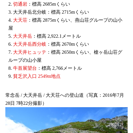
2.
切通岩
：標高 2685mくらい
3. 大天井岳北分岐：標高 2715mくらい
4.
大天荘
：標高 2875mくらい、燕山荘グループの山小
屋
5.
大天井岳
：標高 2,922.1メートル
6.
大天井岳西分岐
：標高 2670mくらい
7.
大天井ヒュッテ
：標高 2650mくらい、槍ヶ岳山荘グ
ループの山小屋
8.
牛首展望台
：標高 2,766メートル
9.
貧乏沢入口 2549m地点
常念岳 / 大天井岳 / 大天荘への登山道（写真：2016年7月
28日 7時22分撮影）