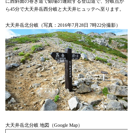
に西斜面の巻き道で鎖場の連続する登山道で、分岐点か
ら45分で大天井岳西分岐と大天井ヒュッテへ至ります。
大天井岳北分岐（写真：2016年7月28日 7時22分撮影）
大天井岳北分岐 地図（Google Map）