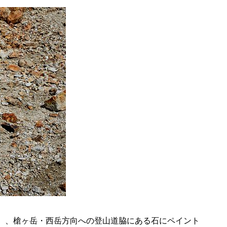
分撮影）、槍ヶ岳・西岳方向への登山道脇にある石にペイント