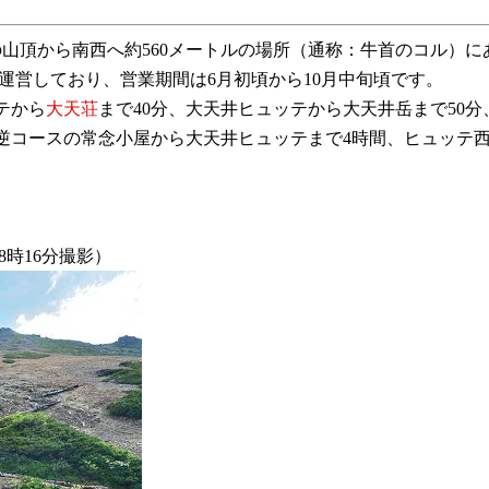
の山頂から南西へ約560メートルの場所（通称：牛首のコル）にあ
が運営しており、営業期間は6月初頃から10月中旬頃です。
テから
大天荘
まで40分、大天井ヒュッテから大天井岳まで50
逆コースの常念小屋から大天井ヒュッテまで4時間、ヒュッテ西
8時16分撮影）