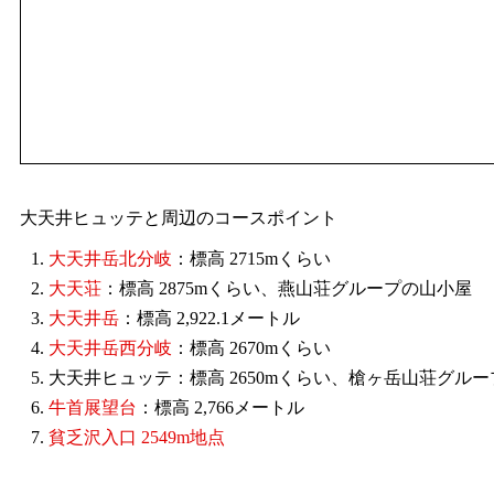
大天井ヒュッテと周辺のコースポイント
1.
大天井岳北分岐
：標高 2715mくらい
2.
大天荘
：標高 2875mくらい、燕山荘グループの山小屋
3.
大天井岳
：標高 2,922.1メートル
4.
大天井岳西分岐
：標高 2670mくらい
5. 大天井ヒュッテ：標高 2650mくらい、槍ヶ岳山荘グル
6.
牛首展望台
：標高 2,766メートル
7.
貧乏沢入口 2549m地点