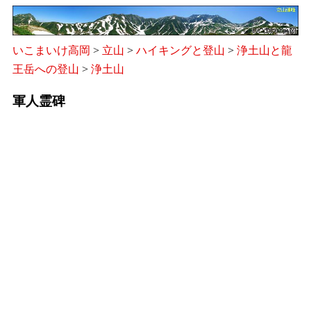
いこまいけ高岡
>
立山
>
ハイキングと登山
>
浄土山と龍
王岳への登山
>
浄土山
軍人霊碑