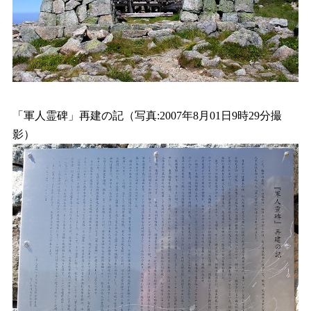
「軍人霊碑」再建の記（写真:2007年8月01日9時29分撮
影）