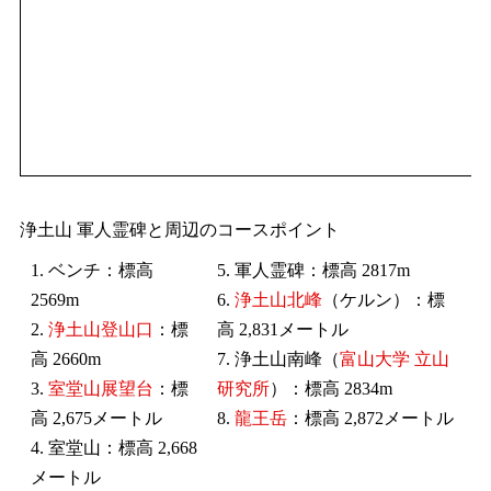
浄土山 軍人霊碑と周辺のコースポイント
1. ベンチ：標高
5. 軍人霊碑：標高 2817m
2569m
6.
浄土山北峰
（ケルン）：標
2.
浄土山登山口
：標
高 2,831メートル
高 2660m
7. 浄土山南峰（
富山大学 立山
3.
室堂山展望台
：標
研究所
）：標高 2834m
高 2,675メートル
8.
龍王岳
：標高 2,872メートル
4. 室堂山：標高 2,668
メートル