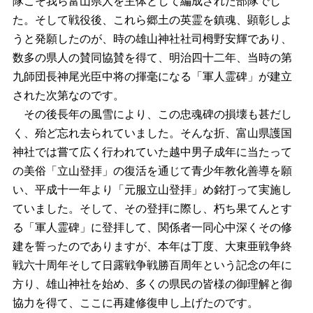
隊こそ我ら富山県人を主体として編成された部隊でし
た。そして戦役後、これら郷土の英霊を鎮魂、顕彰しよ
うと発願したのが、時の雄山神社社司栂野安輝であり、
数多の県人の賛同協賛を得て、明治四十二年、当時の第
九師団長神尾光臣中将の揮毫になる「軍人霊碑」が建立
された次第なのです。
その後長年の風雪により、この忠魂碑の損壊も甚だし
く、殆ど忘れ去られていました。そんな折、富山県護国
神社では嘗て広く行われていた越中男子成年に当たって
の美俗「立山登拝」の復活を通じて青少年教化善導を願
い、平成十一年より「元服立山登拝」め銘打って実施し
ていました。そして、その登拝に際し、朽ち果てんとす
る「軍人霊碑」に登拝して、関係者一同心中深くその修
建を誓ったのでありますが、本年は丁度、大東亜戦争終
戦六十周年そして日露戦争戦勝百周年という記念の年に
方り、雄山神社を始め、多くの県民の皆様の御理解と御
協力を得て、ここに再建修復申し上げたのです。