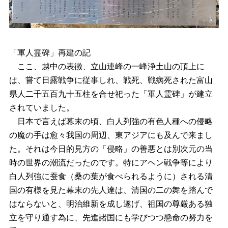
「軍人霊碑」再建の記
ここ、越中の表徴、立山連峰の一峰浄土山の頂上に
は、嘗て日露戦争に従事しれ、戦死、戦病死された富山
県人二千五百九十五柱を合せ祀った「軍人霊碑」が建立
されていました。
日本で言えば幕末の頃、白人列強の有色人種への侵略
の魔の手は愈々我国の周辺、東アジアにも及んで来まし
た。それは今日的見方の「侵略」の善悪とは別次元の当
時の世界の潮流だったのです。特にアヘン戦争等により
白人列強に蚕食（桑の葉が食べられるように）される清
国の有様を見た幕末の先人達は、清国の二の舞を踏んで
はならないと、明治維新を成し遂げ、祖国の尊厳ある独
立を守り通す為に、先進諸国にも学びつつ懸命の努力を