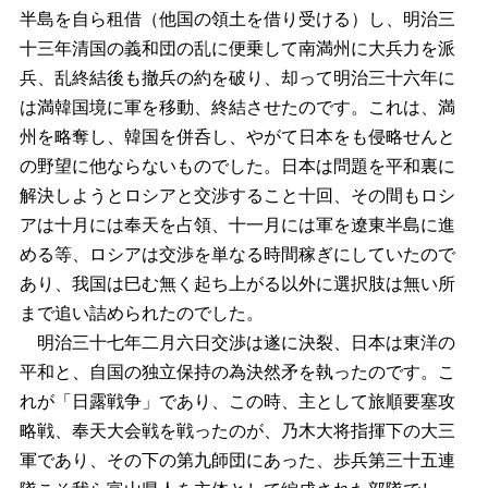
半島を自ら租借（他国の領土を借り受ける）し、明治三
十三年清国の義和団の乱に便乗して南満州に大兵力を派
兵、乱終結後も撤兵の約を破り、却って明治三十六年に
は満韓国境に軍を移動、終結させたのです。これは、満
州を略奪し、韓国を併呑し、やがて日本をも侵略せんと
の野望に他ならないものでした。日本は問題を平和裏に
解決しようとロシアと交渉すること十回、その間もロシ
アは十月には奉天を占領、十一月には軍を遼東半島に進
める等、ロシアは交渉を単なる時間稼ぎにしていたので
あり、我国は巳む無く起ち上がる以外に選択肢は無い所
まで追い詰められたのでした。
明治三十七年二月六日交渉は遂に決裂、日本は東洋の
平和と、自国の独立保持の為決然矛を執ったのです。こ
れが「日露戦争」であり、この時、主として旅順要塞攻
略戦、奉天大会戦を戦ったのが、乃木大将指揮下の大三
軍であり、その下の第九師団にあった、歩兵第三十五連