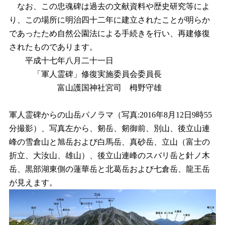
なお、この忠魂碑は過去の文献資料や歴史研究等によ
り、この場所に明治四十二年に建立されたことが明らか
であったため自然公園法による手続きを行い、再建修復
されたものであります。
平成十七年八月二十一日
「軍人霊碑」修復実施委員会委員長
富山護国神社宮司 栂野守雄
軍人霊碑からの山岳パノラマ（写真:2016年8月12日9時55
分撮影）、写真左から、剱岳、剱御前、別山、後立山連
峰の雪倉山と旭岳および白馬岳、真砂岳、立山（富士の
折立、大汝山、雄山）、後立山連峰のスバリ岳と針ノ木
岳、黒部湖東側の蓮華岳と北葛岳および七倉岳、龍王岳
が見えます。