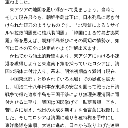
重ねました。
東アジアの地図を思い浮かべて見ましょう。当時も、
そして現在只今も、朝鮮半島は正に、日本列島に尽き付
けられた短刀のようなものです。「北朝鮮によるミサイ
ルや拉致問題更に核武装問題」「韓国による竹島占拠問
題」等を思えば、朝鮮半島並びにその周辺の情勢が、如
何に日本の安全に決定的かよく理解出来ます。
かねてから領土的野望もあり、東アジアにおける不凍
港を獲得しようと東進南下策を採っていたロシアは、清
国の弱体に付け入り、幕末、明治初期益々満州（現在、
「中国東北部」と称されている地域）での拠点を拡大
し、明治二十八年日本が東洋の安定を図って戦った日清
戦争で得た遼東半島を三国干渉により無理矢理清国に還
付させるに至り、我国は国民挙げて「臥薪嘗胆ー辛さ、
苦しさに耐え、他日の大成を期す」を合言葉に我慢しま
した。そしてロシアは清国に迫り各種特権を手中にし、
東洋艦隊を旅順、大連に進め、日本から取り上げた遼東