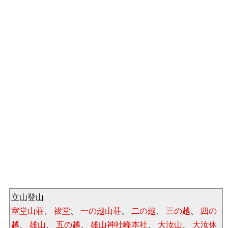
立山登山
室堂山荘
、
祓堂
、
一の越山荘
、
二の越
、
三の越
、
四の
越
、
雄山
、
五の越
、
雄山神社峰本社
、
大汝山
、
大汝休