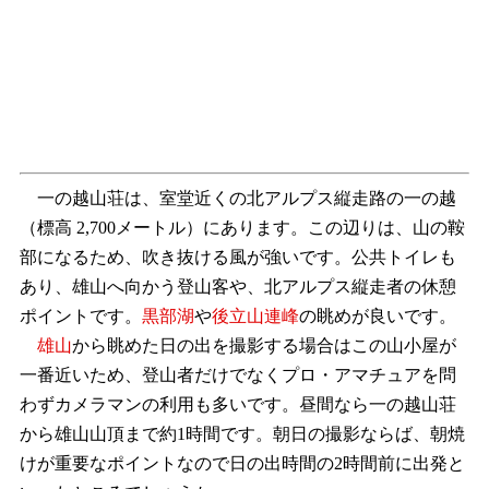
一の越山荘は、室堂近くの北アルプス縦走路の一の越
（標高 2,700メートル）にあります。この辺りは、山の鞍
部になるため、吹き抜ける風が強いです。公共トイレも
あり、雄山へ向かう登山客や、北アルプス縦走者の休憩
ポイントです。
黒部湖
や
後立山連峰
の眺めが良いです。
雄山
から眺めた日の出を撮影する場合はこの山小屋が
一番近いため、登山者だけでなくプロ・アマチュアを問
わずカメラマンの利用も多いです。昼間なら一の越山荘
から雄山山頂まで約1時間です。朝日の撮影ならば、朝焼
けが重要なポイントなので日の出時間の2時間前に出発と