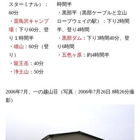
スターミナル）：
時間半
60分
・黒部平（黒部ケーブルと立山
・
雷鳥沢キャンプ
ロープウェイの駅）：下り2時間
場
：下り60分、登
半、登り4時間
り１時間半
・
黒部ダム
：下り3時間40分、登
・
雄山
：60分（登
り6時間
り）
・
五色ヶ原
：約4時間半
・
龍王岳
：40分
・
浄土山
：50分
2006年7月、一の越山荘（写真：2006年7月26日 8時26分撮
影）