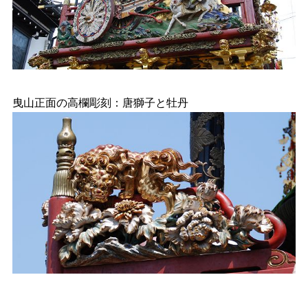
曳山正面の高欄彫刻：唐獅子と牡丹