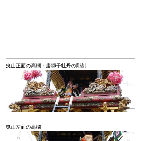
曳山正面の高欄：唐獅子牡丹の彫刻
曳山左面の高欄