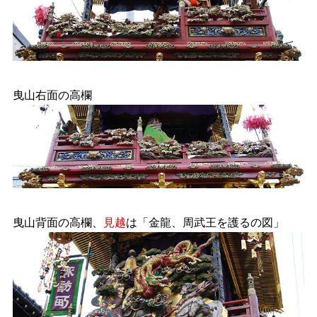
曳山右面の高欄
曳山背面の高欄、
見越
は「金龍、周武王を護るの図」