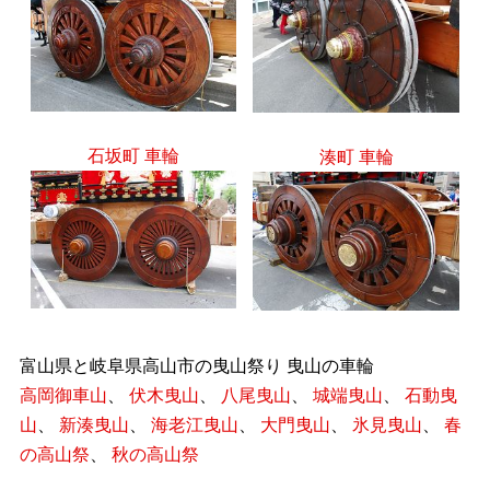
石坂町 車輪
湊町 車輪
富山県と岐阜県高山市の曳山祭り 曳山の車輪
高岡御車山
、
伏木曳山
、
八尾曳山
、
城端曳山
、
石動曳
山
、
新湊曳山
、
海老江曳山
、
大門曳山
、
氷見曳山
、
春
の高山祭
、
秋の高山祭