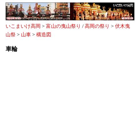
いこまいけ高岡
>
富山の曳山祭り
/
高岡の祭り
>
伏木曳
山祭
>
山車
>
構造図
車輪