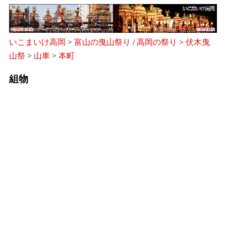
いこまいけ高岡
>
富山の曳山祭り
/
高岡の祭り
>
伏木曳
山祭
>
山車
>
本町
組物