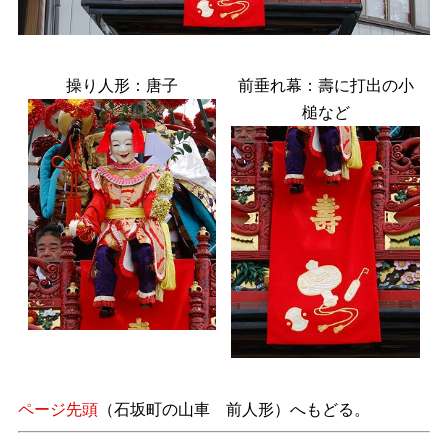
操り人形：唐子
前垂れ幕：壽に打出の小
槌など
ページ先頭
（石坂町の山車 前人形）へもどる。