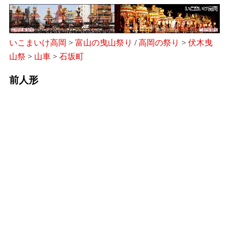
いこまいけ高岡
>
富山の曳山祭り
/
高岡の祭り
>
伏木曳
山祭
>
山車
>
石坂町
前人形