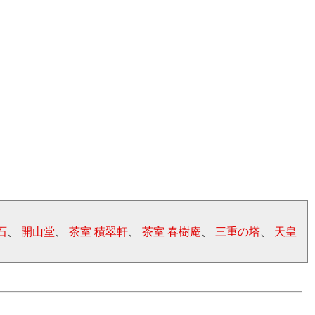
石
、
開山堂
、
茶室 積翠軒
、
茶室 春樹庵
、
三重の塔
、
天皇