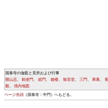
国泰寺の伽藍と見所および行事
開山忌
、
勅使門
、
総門
、
鐘楼
、
観音堂
、
三門
、
庫裏
、
殿
、
境内地図
ページ先頭
（国泰寺：中門）へもどる。