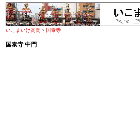
いこまいけ高岡
>
国泰寺
国泰寺 中門