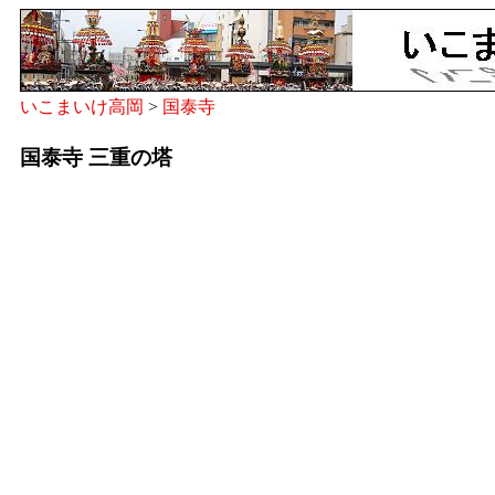
いこまいけ高岡
>
国泰寺
国泰寺 三重の塔