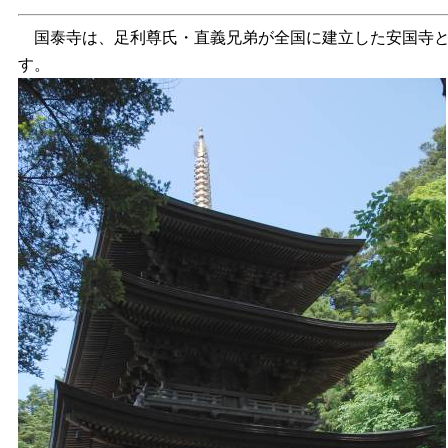
国泰寺は、足利尊氏・直義兄弟が全国に建立した安国寺と
す。