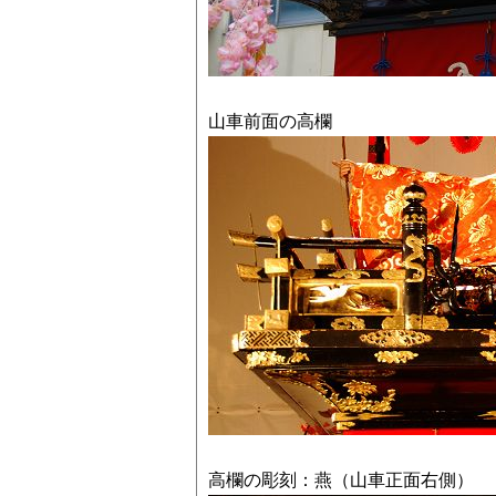
山車前面の高欄
高欄の彫刻：燕（山車正面右側）