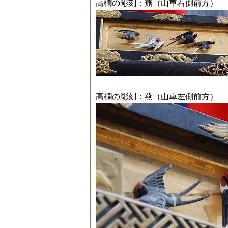
高欄の彫刻：燕（山車右側前方）
高欄の彫刻：燕（山車左側前方）