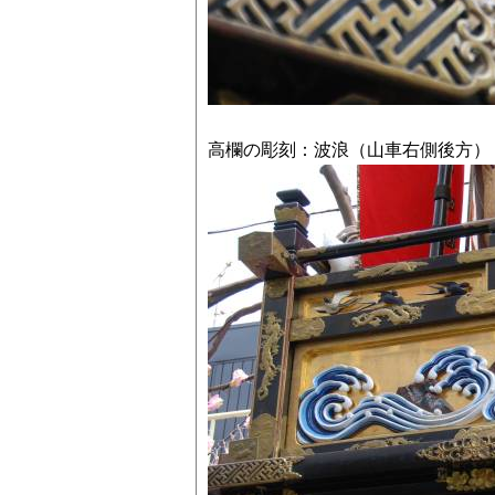
高欄の彫刻：波浪（山車右側後方）