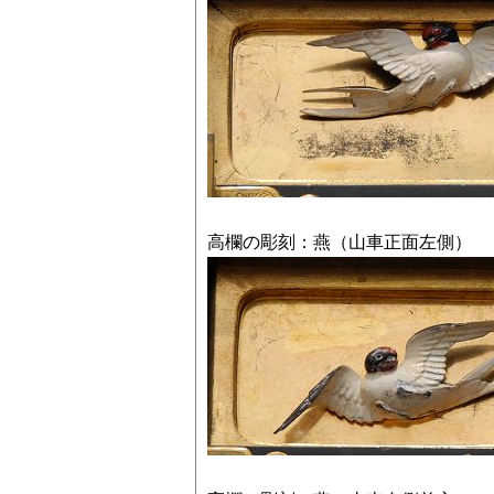
高欄の彫刻：燕（山車正面左側）