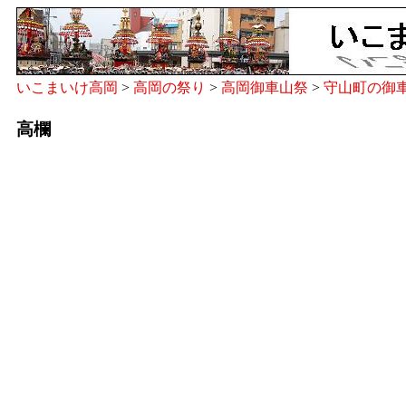
いこまいけ高岡
>
高岡の祭り
>
高岡御車山祭
>
守山町の御
高欄