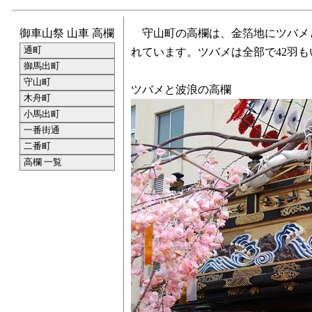
御車山祭 山車 高欄
守山町の高欄は、金箔地にツバメと
通町
れています。ツバメは全部で42羽も
御馬出町
守山町
ツバメと波浪の高欄
木舟町
小馬出町
一番街通
二番町
高欄 一覧