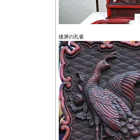
後屏の孔雀