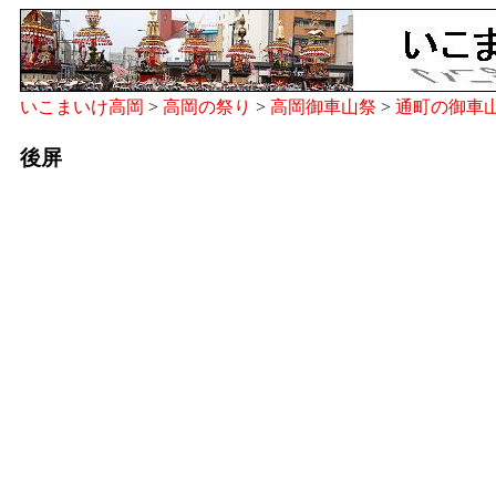
いこまいけ高岡
>
高岡の祭り
>
高岡御車山祭
>
通町の御車
後屏