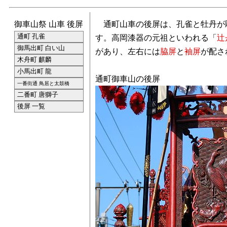
御車山祭 山車 後屏
通町山車の後屏は、孔雀と牡丹が
通町 孔雀
す。高岡漆器の元祖といわれる「
辻
御馬出町 白い山
があり、左右には
脇屏
と
袖屏
が配さ
木舟町 麒麟
小馬出町 龍
通町御車山の後屏
一番街通 鳥居と太鼓橋
二番町 唐獅子
後屏 一覧