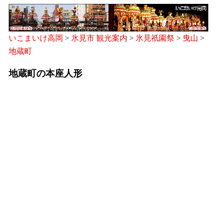
いこまいけ高岡
>
氷見市 観光案内
>
氷見祇園祭
>
曳山
>
地蔵町
地蔵町の本座人形