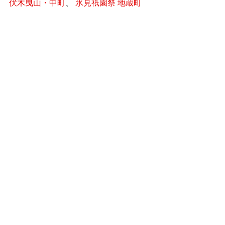
伏木曳山・中町
、
氷見祇園祭 地蔵町