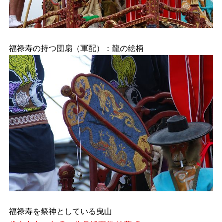
福禄寿の持つ団扇（軍配）：龍の絵柄
福禄寿を祭神としている曳山