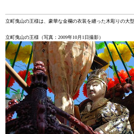
立町曳山の王様は、豪華な金襴の衣装を纏った木彫りの大
立町曳山の王様（写真：2009年10月1日撮影）