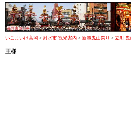
いこまいけ高岡
>
射水市 観光案内
>
新湊曳山祭り
>
立町 曳
王様