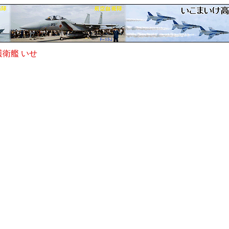
衛艦 いせ