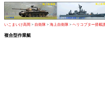
いこまいけ高岡
>
自衛隊
>
海上自衛隊
>
ヘリコプター搭載護
複合型作業艇