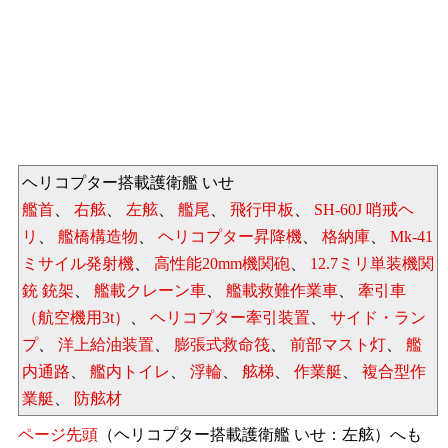
ヘリコプター搭載護衛艦 いせ
艦首
、
右舷
、
左舷
、
艦尾
、
飛行甲板
、
SH-60J 哨戒ヘ
リ
、
艦橋構造物
、
ヘリコプター昇降機
、
格納庫
、
Mk-41
ミサイル発射機
、
高性能20mm機関砲
、
12.7ミリ単装機関
銃 銃架
、
艦載クレーン車
、
艦載救難作業車
、
牽引車
（航空機用3t）
、
ヘリコプター牽引装置
、
サイド・ラン
プ
、
洋上給油装置
、
膨張式救命筏
、
前部マスト灯
、
艦
内通路
、
艦内トイレ
、
浮輪
、
舷梯
、
作業艇
、
複合型作
業艇
、
防舷材
ページ先頭
（ヘリコプター搭載護衛艦 いせ：左舷）へも