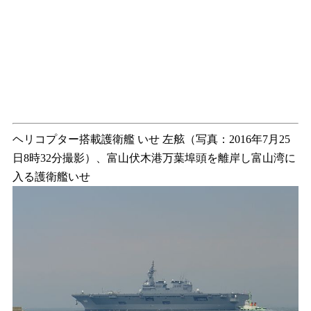
ヘリコプター搭載護衛艦 いせ 左舷（写真：2016年7月25
日8時32分撮影）、富山伏木港万葉埠頭を離岸し富山湾に
入る護衛艦いせ