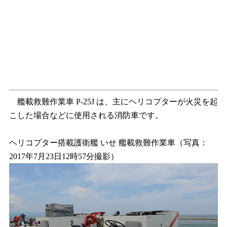
艦載救難作業車 P-25J は、主にヘリコプターが火災を起
こした場合などに使用される消防車です。
ヘリコプター搭載護衛艦 いせ 艦載救難作業車（写真：
2017年7月23日12時57分撮影）