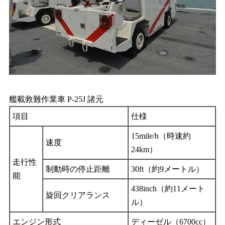
艦載救難作業車 P-25J 諸元
項目
仕様
15mile/h（時速約
速度
24km）
走行性
制動時の停止距離
30ft（約9メートル）
能
438inch（約11メート
旋回クリアランス
ル）
エンジン形式
ディーゼル（6700cc）