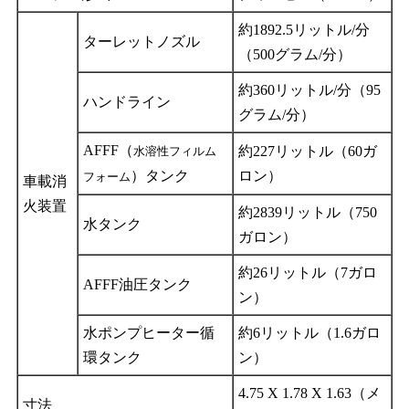
約1892.5リットル/分
ターレットノズル
（500グラム/分）
約360リットル/分（95
ハンドライン
グラム/分）
AFFF（
約227リットル（60ガ
水溶性フィルム
）タンク
ロン）
フォーム
車載消
火装置
約2839リットル（750
水タンク
ガロン）
約26リットル（7ガロ
AFFF油圧タンク
ン）
水ポンプヒーター循
約6リットル（1.6ガロ
環タンク
ン）
4.75 X 1.78 X 1.63（メ
寸法