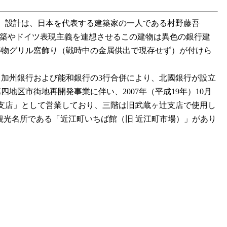
す。設計は、日本を代表する建築家の一人である村野藤吾
代建築やドイツ表現主義を連想させるこの建物は異色の銀行建
鋳物グリル窓飾り（戦時中の金属供出で現存せず）が付けら
と加州銀行および能和銀行の3行合併により、北國銀行が設立
地区市街地再開発事業に伴い、2007年（平成19年）10月
ヶ辻支店」として営業しており、三階は旧武蔵ヶ辻支店で使用し
観光名所である「近江町いちば館（旧 近江町市場）」があり