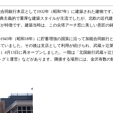
合同銀行本店として1932年（昭和7年）に建築された建物で
行建築は古典主義的で重厚な建築スタイルが主流でしたが、北欧の近
窓が特徴です。建築当時は、この尖塔アーチ窓に美しい意匠の
943年（昭和18年）に貯蓄増強の国策に沿って加能合同銀行
れていました。その後は支店として利用が続けられ、武蔵ヶ辻第四
1年）4月13日に再オープンしました。一階は「北国銀行武蔵
ートグミ運営）などがあります。隣接する場所には、金沢有数の