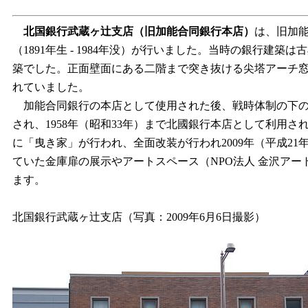
北国銀行武蔵ヶ辻支店
（旧加能合同銀行本店）
は、旧加能
（1891年生 - 1984年没）が行いました。当時の銀
築でした。正面壁面にある二階まで突き抜ける尖塔アーチ
れていました。
加能合同銀行の本店として使用された後、戦時体制の下の1
され、1958年（昭和33年）まで北國銀行本店として利用さ
に「曳き家」が行われ、全面改装が行われ2009年（平成2
ていた金庫扉の展示やアートスペース（NPO法人 金沢ア
ます。
北国銀行武蔵ヶ辻支店（写真：2009年6月6日撮影）