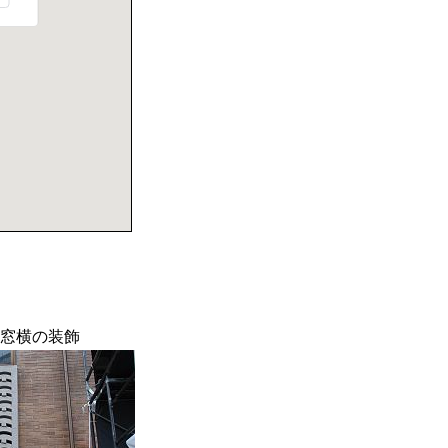
窓横の装飾