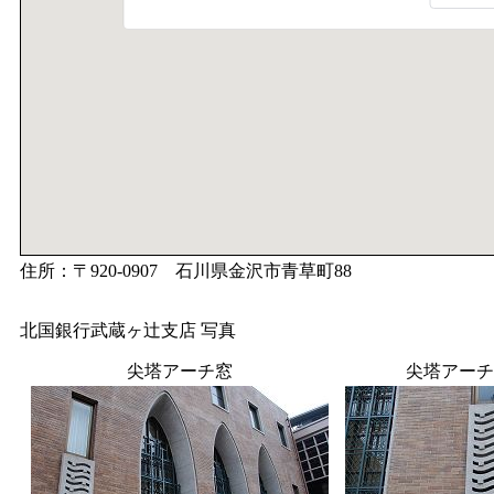
住所：〒920-0907 石川県金沢市青草町88
北国銀行武蔵ヶ辻支店 写真
尖塔アーチ窓
尖塔アーチ