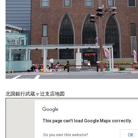
北国銀行武蔵ヶ辻支店地図
This page can't load Google Maps correctly.
OK
Do you own this website?