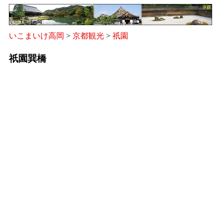
いこまいけ高岡
>
京都観光
>
祇園
祇園巽橋