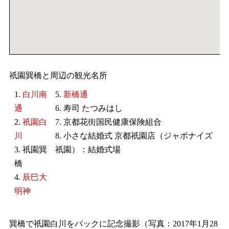
祇園巽橋と周辺の観光名所
1.
白川南
5.
新橋通
通
6. 寿司 たつみはし
2.
祇園白
7. 京都花街国民健康保険組合
川
8. 小さな結婚式 京都祇園店（ジャポナイズ
3. 祇園巽
祇園）：結婚式場
橋
4.
辰巳大
明神
巽橋で祇園白川をバックに記念撮影（写真：2017年1月28