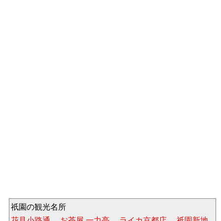
祇園の観光名所
花見小路通
、
お茶屋 一力亭
、
ライカ京都店
、
祇園新地