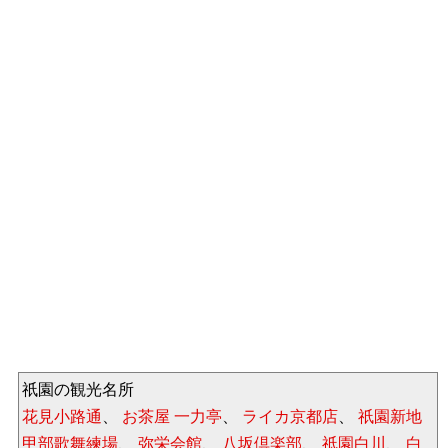
祇園の観光名所
花見小路通
、
お茶屋 一力亭
、
ライカ京都店
、
祇園新地
甲部歌舞練場
、
弥栄会館
、
八坂倶楽部
、
祇園白川
、
白