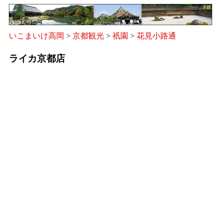
いこまいけ高岡
>
京都観光
>
祇園
>
花見小路通
ライカ京都店