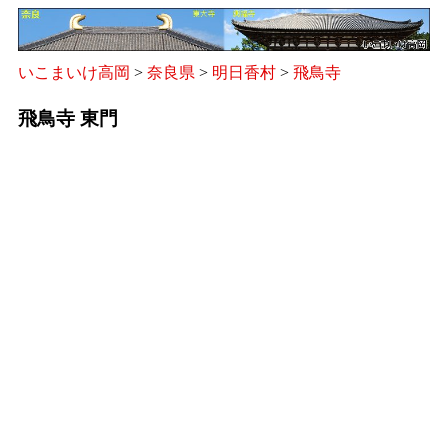
いこまいけ高岡
>
奈良県
>
明日香村
>
飛鳥寺
飛鳥寺 東門