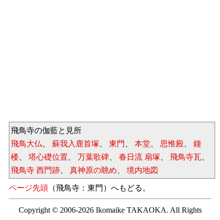
飛鳥寺の伽藍と見所
飛鳥大仏
、
蘇我入鹿首塚
、
東門
、
本堂
、
思惟殿
、
鐘
楼
、
塔心礎位置
、
万葉歌碑
、
春日流 扇塚
、
飛鳥寺瓦
、
飛鳥寺 西門跡
、
真神原の眺め
、
境内地図
ページ先頭
（飛鳥寺：東門）へもどる。
Copyright © 2006-2026 Ikomaike TAKAOKA. All Rights