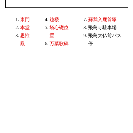
東門
鐘楼
蘇我入鹿首塚
本堂
塔心礎位
飛鳥寺駐車場
思惟
置
飛鳥大仏前バス
殿
万葉歌碑
停