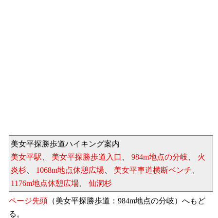
美女平探勝歩道ハイキング案内
美女平駅
、
美女平探勝歩道入口
、
984m地点の分岐
、
火
炎杉
、
1068m地点休憩広場
、
美女平車道横断ベンチ
、
1176m地点休憩広場
、
仙洞杉
ページ先頭
（美女平探勝歩道：984m地点の分岐）へもど
る。